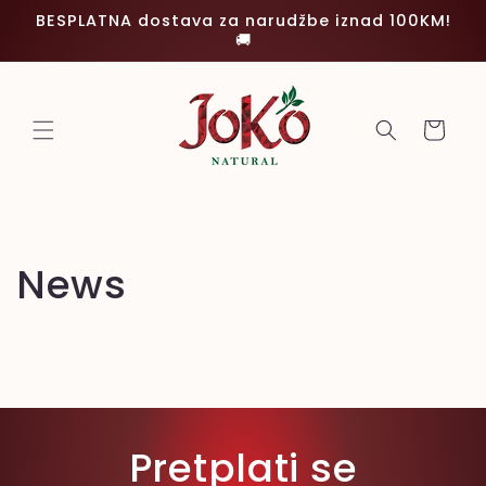
BESPLATNA dostava za narudžbe iznad 100KM!
Preskoči
🚚
Korpa
News
Pretplati se